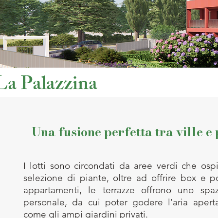
La Palazzina
Una fusione perfetta tra ville e
I lotti sono circondati da aree verdi che os
selezione di piante, oltre ad offrire box e p
appartamenti, le terrazze offrono uno spa
personale, da cui poter godere l’aria aperta 
come gli ampi giardini privati.