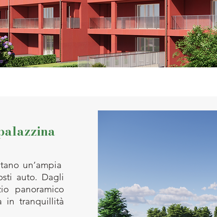
 palazzina
pitano un’ampia
osti auto. Dagli
zio panoramico
in tranquillità