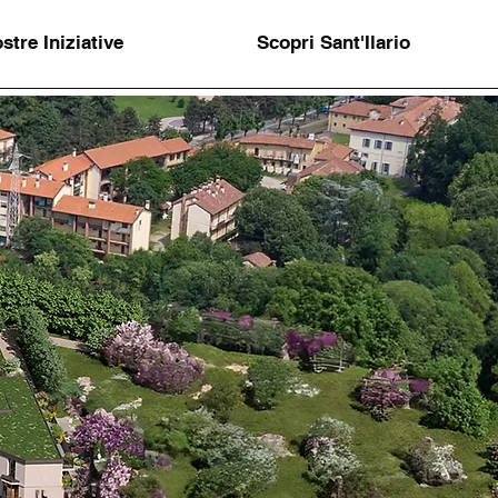
stre Iniziative
Scopri Sant'Ilario