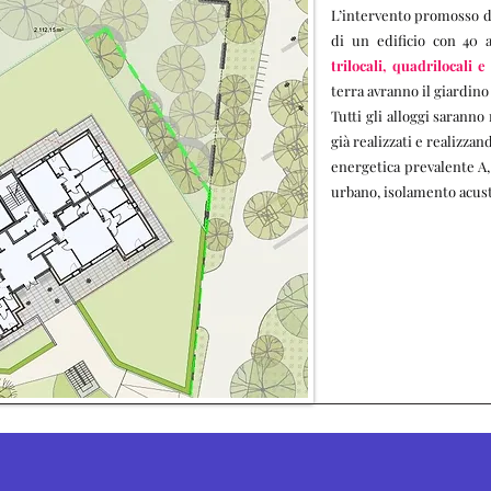
L’intervento promosso d
di un edificio con
40
trilocali, quadrilocali e
terra avranno il giardino
Tutti gli alloggi saranno
già realizzati e realizza
energetica prevalente A,
urbano, isolamento acusti