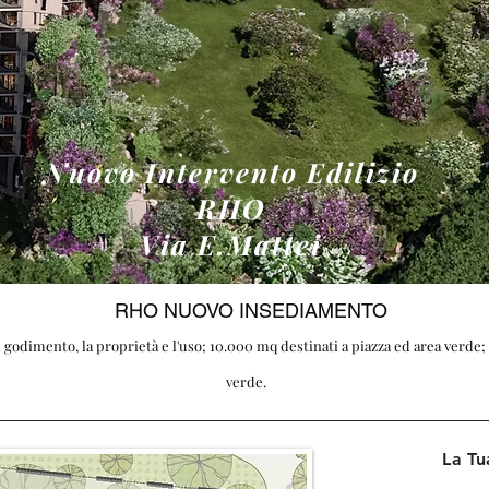
Nuovo Intervento Edilizio
RHO
Via E.Mattei
RHO NUOVO INSEDIA
MENTO
 godimento, la proprietà e l'uso; 10.000 mq destinati a piazza ed area verde; 1
verde.
Oltre 30 anni di attivi
La Tu
FAR CASA INSIEME E' IL NOSTRO 